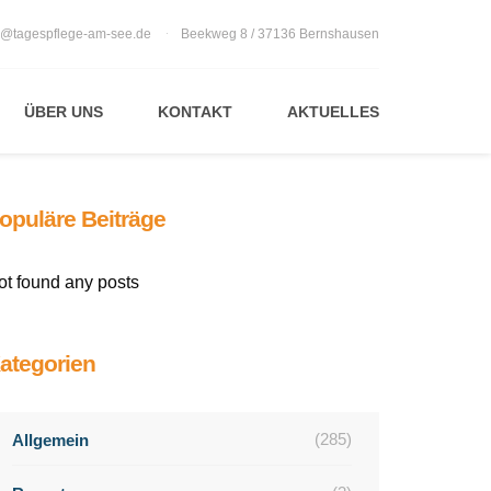
o@tagespflege-am-see.de
Beekweg 8 / 37136 Bernshausen
ÜBER UNS
KONTAKT
AKTUELLES
opuläre Beiträge
ot found any posts
ategorien
(285)
Allgemein