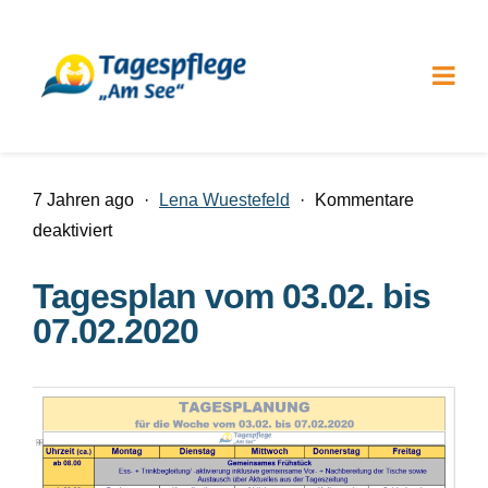
7 Jahren ago
·
Lena Wuestefeld
·
Kommentare
für
deaktiviert
Tagesplan
Tagesplan vom 03.02. bis
vom
07.02.2020
03.02.
bis
07.02.2020