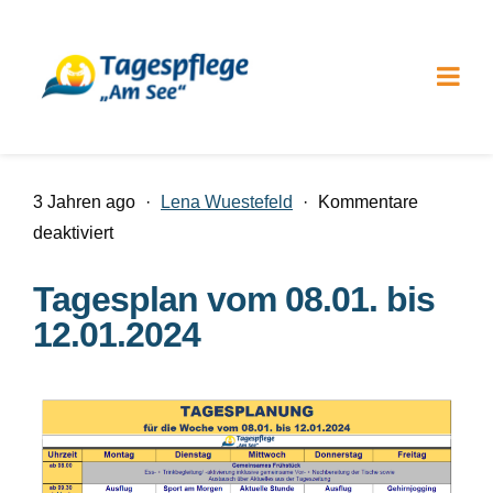
3 Jahren ago
·
Lena Wuestefeld
·
Kommentare
für
deaktiviert
Tagesplan
Tagesplan vom 08.01. bis
vom
12.01.2024
08.01.
bis
12.01.2024