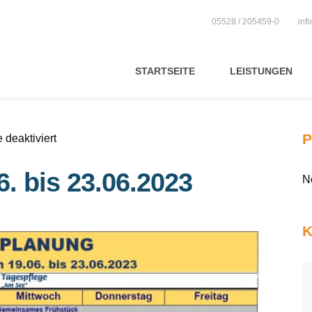
05528 / 205459-0
inf
STARTSEITE
LEISTUNGEN
P
für
deaktiviert
Tagesplan
. bis 23.06.2023
vom
N
19.06.
bis
K
23.06.2023