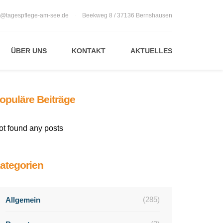
o@tagespflege-am-see.de
Beekweg 8 / 37136 Bernshausen
ÜBER UNS
KONTAKT
AKTUELLES
opuläre Beiträge
ot found any posts
ategorien
(285)
Allgemein