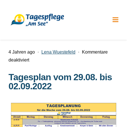
4 Jahren ago
·
Lena Wuestefeld
·
Kommentare
für
deaktiviert
Tagesplan
Tagesplan vom 29.08. bis
vom
02.09.2022
29.08.
bis
02.09.2022