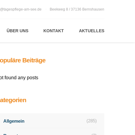
o@tagespflege-am-see.de
Beekweg 8 / 37136 Bernshausen
ÜBER UNS
KONTAKT
AKTUELLES
opuläre Beiträge
ot found any posts
ategorien
(285)
Allgemein