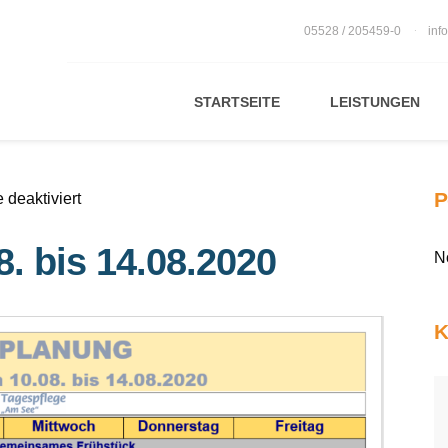
05528 / 205459-0
inf
STARTSEITE
LEISTUNGEN
P
für
deaktiviert
Tagesplan
. bis 14.08.2020
vom
N
10.08.
bis
K
14.08.2020