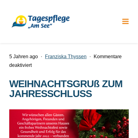
5 Jahren ago
·
Franziska Thyssen
·
Kommentare
für
deaktiviert
WEIHNACHTSGRUß
WEIHNACHTSGRUß ZUM
ZUM
JAHRESSCHLUSS
JAHRESSCHLUSS